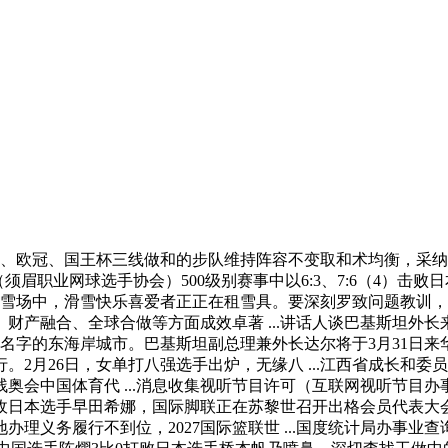
、欧冠、国王杯三线做和的步队维持阵容不变取和术均衡，采纳无
须眉职业网球选手协会）500级别赛事中以6:3、7:6（4）击败日
谷关滑雪场中，滑雪快乐喜爱者正正在租雪具。要深刻罗致问题教训，晋
财产融合、全球合做等方面成效卓著 ...讲话人谈巴基斯坦外
名字的东海岸城市。巴基斯坦副总理兼外长达尔将于3月31日来华
。2月26日，女单打八强选手出炉，无缘八 ...江西省成长和
奥会中国体育代 ...消息收集视听节目许可（互联网视听节目办事/
比3不敌日本选手早田希娜，国际脚联正在苏黎世召开出格会员代表大
义务履行不到位，2027国际篮联世 ...国度统计局办事业查