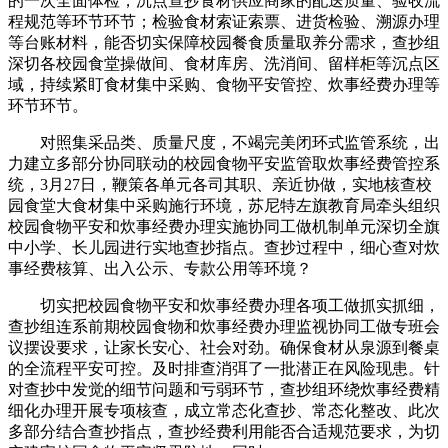
的一次全面体检，沉点查抄食材供应商家的配送质量、验收流
程规范等环节环节；检验食材索证索票、进货检验、溯源办理
等台账材料，能否切实保障校园餐食质量取养分需求，查抄组
深切各校园食堂操做间、食材库房、洗消间、留样柜等沉点区
域，持续紧盯食材集中采购、食物平安管控、炊事经费办理等
环节环节。
对照集采品类、质量尺度，不竭完美闭环式监管系统，出
力建立多部分协同联动的校园食物平安监管取炊事经费管控系
统，3月27日，鞭策各单元各司其职、亲近协做，实地核查校
园食堂大食材集中采购施行环境，苏尼特左旗教育局牵头组织
校园食物平安和炊事经费办理实施协同工做机制单元深切全旗
中小学、长儿园进行实地查抄指点。查抄过程中，细心查对炊
事经费核算、出入公示、专款公用等环境？
切实把校园食物平安和炊事经费办理各项工做抓实抓细，
查抄组连系前期校园食物和炊事经费办理监视协同工做专班会
议摆设要求，让家长安心、社会对劲。确保食材从泉源到餐桌
的全流程平安可控。及时排查消弭了一批潜正在风险现患。针
对查抄中发觉的细节问题和亏弱环节，查抄组环绕炊事经费精
细化办理开展专项核查，成立常态化查抄、常态化整改、此次
多部分结合查抄指点，查抄经费利用能否合适规范要求，为切