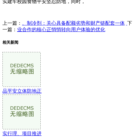
实建牢校园食物平安坚忍防地，同时，
上一篇：
、制冷剂：关心具备配额劣势和财产链配套一体
下
一篇：
业合作的核心正悄悄转向用户体验的优化
相关新闻
品平安立体防地正
实行理、项目推进