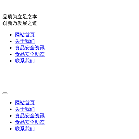
品质为立足之本
创新乃发展之道
网站首页
关于我们
食品安全资讯
食品安全动态
联系我们
网站首页
关于我们
食品安全资讯
食品安全动态
联系我们