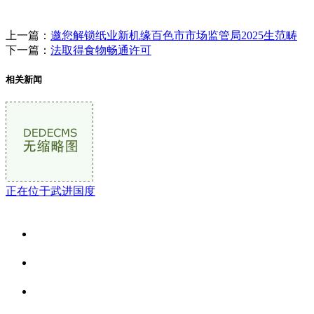
上一篇：
邀您解锁纸业新机缘百色市市场监管局2025生范畴
下一篇：
法取得食物畅通许可
相关新闻
正在位于武进国度
关于我们
食品安全资讯
食品安全动态