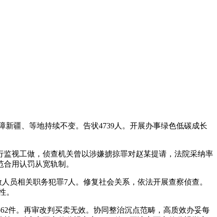
障新疆、等地持续不变。告状4739人。开展办事绿色低碳成长
监视工做，侦查机关曾以涉嫌掳掠罪对赵某提请，法院采纳率
例范合用认罚从宽轨制。
做人员相关职务犯罪7人。修复社会关系，依法开展查察侦查。
范性。
62件。再审改判买卖无效。协同整治沉点范畴，高质效办妥每