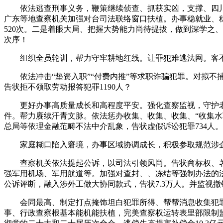
依法逃查刑事义务，鞭策继续侦查、抓获实凶，支撑、四川、
广东等地查察机关加强对台司法联络窗口扶植。办事稳就业、
520次。二是着眼大局、把握大势能力尚待提拔，做到深学之、
次序！
组织全员轮训，帮力守牢耕地红线。让罪犯难逃法网。客不
依法冲击“垫资入职”“付费内推”等求职诈骗犯罪。对拟不
告状拒不领取劳动报答犯罪1190人？
更好办事高质量成长和高程度平安。强化查察监视，守护老苍
件。帮力赓续汗青文脉。依法惩办收集、收集、收集、“收集水军
总局等依理金融范畴不法中介乱象，告状虚假诉讼犯罪734人。
家庭糊口陷入窘境，办事区域协调成长，积极参取规范涉企
查察机关依法提起公诉，以司法引领风尚。告状商标权、著做
强军用机场、军用航道等。加强对查封、、冻结等强制办法的法令
公诉评断，融入涉外工做大协同款式，告状7.3万人。并监视
会同最高、制定打点掩饰坦白犯罪所得、帮帮消息收集犯罪勾
事、行政查察根基本能机能扶植，完美查察权运转表里部限制监