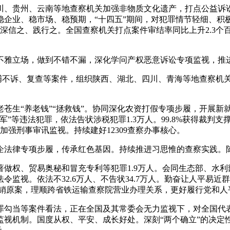
贵州、云南等地查察机关加强非物质文化遗产，打点公益诉讼1
稳企业、稳市场、稳预期，“十四五”期间，对犯罪情节轻细、积
深信之、践行之。全国查察机关打点案件审结率同比上升2.3个百
雅立场，做到不错不漏，深化学问产权恶意诉讼专项监视，推
捕不诉、复查等案件，组织陕西、湖北、四川、青海等地查察机
生“养老钱”“拯救钱”。协同深化农资打假专项步履，开展新
”等违法犯罪，依法告状涉税犯罪1.3万人。99.8%获得裁判
加强刑事审讯监视。持续建好12309查察办事核心。
法律专项步履，传承红色基因。持续推进习思惟的查察实践。
权、贸易奥秘和冒充专利等犯罪1.9万人。会同生态部、水利
监视。依法不32.6万人、不告状34.7万人。勤奋让人平易
撤销原案，理顺跨省铁运输查察院营业办理关系，更好履行党和人
当等案件看法，正在全国及其常委会无力监视下，对全国代表正
视机制。国度从权、平安、成长好处。深刻“两个确立”的决定性