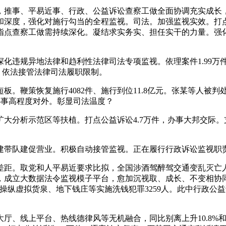
事、平易近事、行政、公益诉讼查察工做全面协调充实成长，打
深度，强化对施行勾当的全程监视。司法。加强监视实效。打点
指点查察工做需持续深化。凝结求实务实、担任实干的力量。强
规异地法律和趋利性法律司法专项监视。依理案件1.99万件，
，依法接管法律司法履职限制。
鞭策恢复施行4082件、施行到位11.8亿元。张某等人被判处
办事高程度对外。彰显司法温度？
析示范区等扶植。打点公益诉讼4.7万件，办事大邦交际。支
带队建促营业。积极自动接管监视。正在履行行政诉讼监视职责
。取党和人平易近要求比拟，全国涉酒驾醉驾交通变乱灭亡人数
管，成立大数据法令监视模子平台，愈加沉视取、成长、不变相协
纵虚拟货泉、地下钱庄等实施洗钱犯罪3259人。此中行政公益诉
上平台、热线德律风等无机融合，同比别离上升10.8%和20.