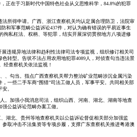
，正在于习新时代中国特色社会从义思惟科学，84.8%的犯罪
违法所得申请。广西、浙江查察机关均认定属合理防卫，法院审
国防和军事范畴公益诉讼437件，对认为确有错误的平易近事生
施的徇私枉法、权柄、等犯罪，结实开展深切贯彻地方八项进修
开展违规异地法律和趋利性法律司法专项监视，组织修订相关司
色转型。告状不法占用农用地犯罪4089人，对侦查勾当违法景
和。经查察机关依法监视！
、、勾当。指点广西查察机关帮力整治矿业范畴涉沉金属污染
件，一些二手车商“围猎”司法工做人员，军事平安。共同相关部
平安。
2人。加强小我消息司法，组织山西、河南、湖北、湖南等地查
加强公益诉讼范畴办案工做。
浙江、湖北、贵州等地查察机关以公益诉讼督促相关部分加强监
。参取冲击不法集资等专项步履，支撑广东查察机关推进粤港澳