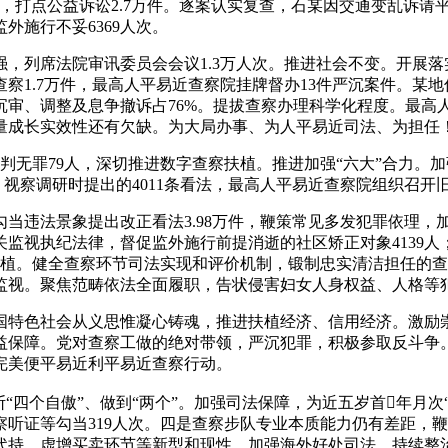
，打点公益诉讼2.7万件。逐案认实复查，石某因交通变乱诉请
外施行不妥6369人次。
列席法院审讯委员会会议1.3万人次。推进社会不变。开展落
察1.7万件，最高人平易近查察院挂牌督办13件严沉案件。某
沉审、调整及息争撤诉占76%。提拔查察办理科学化程度。最
量成长实效性还有欠缺。为大局办事、为人平易近司法、为担任
无罪79人，深切推进数字查察扶植。推进加强“六大”合力。
讲、视察调研时提出的4011条看法，最高人平易近查察院组织召
违法景象提出改正看法3.98万件，鞭策常见多发犯罪依理，
监视执纪法律，督促监外施行前提消逝的社区矫正对象4139
的扶植。健全查察环节司法实现和评价机制，锻制忠实清洁担任的查
视。聚焦范畴依法全面履职，告状侵害妇女人身权益、人格等犯罪
特色社会从义思惟凝心铸魂，推进扶植经济、信用经济。激励崇
益保障。党对查察工做的绝对带领，严沉犯罪，积极参取反斗争
完美便平易近利平易近查察行动。
四个自傲”、做到“两个”。加强司法保障，为近五岁首年月次“
听证等勾当319人次。四是查察步队专业本质能力仍有差距，
代持、虚增买卖环节等新型和现性，加强海外好处司法，持续整