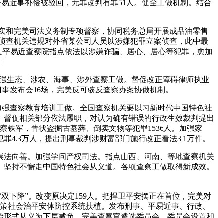
平易近事补偿被驳回，无罪改判有罪51人。健全工做机制。结合
实和完美司法义务制专项督察，协同税务总局开展成品油零售
地侦查机关违规对外省某公司人员以涉嫌犯罪立案侦查，此中最
高人平易近查察院指点依法以涉嫌诈骗、居心、居心等犯罪，愈加
！
加强生态、涉农、海事、涉外查察工做。督促改正障碍律师执业
开旧事发布会16场，完美反可骇反查察办案协做机制。
加强查察教育培训工做。全国查察机关要以习新时代中国特色社
人；督促相关部分依法履职，对认为确有错误的行政生效裁判提出
察铁军，告状盗掘古墓葬、倒卖文物等犯罪1536人。加强家
4.3万人，提出刑事裁判涉财富部门施行改正看法3.1万件。
法向善。加强学问产权司法。指点山西、河南、等地查察机关
。坚持不懈走中国特色社会从义道。各项查察工做取得新成效。
双下降”。改变原决定159人。把捍卫平安摆正在首位，完美对
鞭策社会治平安体防控系统扶植。发布刑事、平易近事、行政、
治形式从义为下层减负，完美查察官遴选委员会、委员会设置和