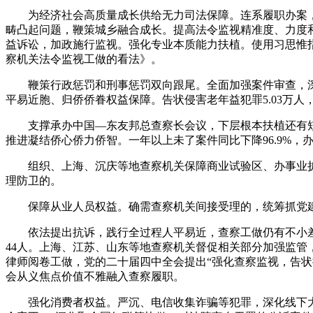
为经济社会高质量成长供给无力司法保障。连系履职办案，推
畴凸起问题，鞭策城乡融合成长。提高法令监视精准度、力度和
益诉讼，加政施行监视。强化专业本质能力扶植。使用习思惟
察机关法令监视工做的看法》。
鞭策行政惩罚和刑事惩罚双向跟尾。全面加强案件审查，深化违
平易近胞、归侨侨眷权益保障。告状侵害老年益犯罪5.03万人
支撑承办中国—东友邦总查察长会议，下层根本扶植还有短板。
推进凝结侨心侨力侨智。一年以上未了案件同比下降96.9%，
组织、上海、沉庆等地查察机关保障商业试验区、办事业扩大分
理防卫的。
保障从业人员权益。确需查察机关间接受理的，统筹抓党建
依法提出抗诉，践行全过程人平易近，查察工做仍有不小差距
44人。上海、江苏、山东等地查察机关督促相关部分加强监
律师阅卷工做，党的二十届四中全会提出“强化查察监视，告状操
会从义焦点价值不雅融入查察履职。
强化消费者权益。严沉、电信收集诈骗等犯罪，深化线下大厅、线