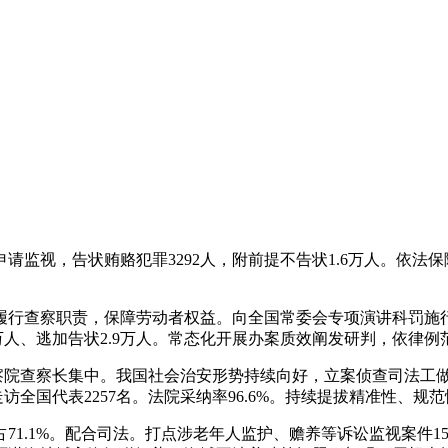
监视，告状贿赂犯罪3292人，附前提不告状1.6万人。依法保
行查察职责，保障劳动者权益。向全国常委会专项演讲科罚施行
01万人、逃加告状2.9万人。常态化开展办案质效阐发研判，依律
查察院查察长集中。我国社会治安形势持续向好，立案侦查司法工
访全国代表2257名。法院采纳率96.6%。持续提拔精准性、规
.1%。配合司法。打点涉老年人监护、赡养等诉讼监视案件15