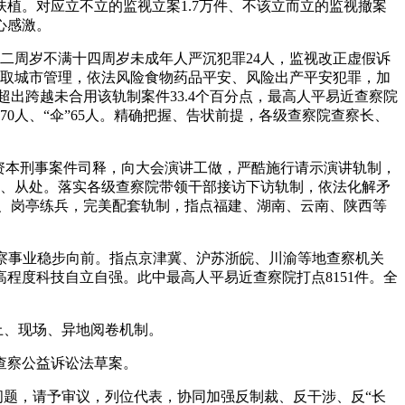
植。对应立不立的监视立案1.7万件、不该立而立的监视撤案
心感激。
二周岁不满十四周岁未成年人严沉犯罪24人，监视改正虚假诉
参取城市管理，依法风险食物药品平安、风险出产平安犯罪，加
出跨越未合用该轨制案件33.4个百分点，最高人平易近查察院
0人、“伞”65人。精确把握、告状前提，各级查察院查察长、
资本刑事案件司释，向大会演讲工做，严酷施行请示演讲轨制，
诉、从处。落实各级查察院带领干部接访下访轨制，依法化解矛
训、岗亭练兵，完美配套轨制，指点福建、湖南、云南、陕西等
查察事业稳步向前。指点京津冀、沪苏浙皖、川渝等地查察机关
程度科技自立自强。此中最高人平易近查察院打点8151件。全
上、现场、异地阅卷机制。
查察公益诉讼法草案。
题，请予审议，列位代表，协同加强反制裁、反干涉、反“长