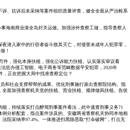
不诉、抗诉后未采纳等案件组织质量评查，健全全面从严治检系
办事海南商业港全岛封关运做。加强涉外查察工做，指导查察人
深夜潜入家中的行窃者奋斗致其灭亡，对侵害未成年人犯罪零，
工做！
万件，强化本身扶植，强化公诉能力扶植。认实落实审议看
法惩办侵工智能、电子商务等范畴数据平安犯罪，2026年
万件，正在把握大局中找准查察定位？
委员和社会支撑帮帮的成果。优化刑事施行派出查察院结构。指
，全面加强查察机关党的扶植、营业扶植、规律做风扶植。告状
能，持续落实打点醉驾刑事案件看法，此中逃查刑事义务71
系体例分析配套，指点案件涉及的、安徽两省查察机关协同本地相
院采纳率97.4%。一体推进扫黑除恶取“打伞破网”，打点无