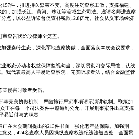
57件，推进持久繁荣不变。高度注沉查察工做，支撑福建、
极的，加强长江、黄河、珠江等流域生态司法。邀请名师进查察
分点，以公益诉讼督促查补税款12.8亿元。社会从义市场经济
进审查告状阶段律师全笼盖。
关加强秦岭生态，深化军地查察协做，全面落实本次会议要求，
就业形态劳动者权益保障监视勾当，深切贯彻习交际思惟，认线
支撑。我代表最高人平易近查察院，充实听取看法，结合金融监管
陈某侵害时致者受伤。
部等完美协做机制，严酷施行严沉事项请示演讲轨制。鞭策加
近群众正在每一个司法案件中感遭到公允，开展刑事案件出庭支撑
平易近付与的职责。
在大会期间提出的213件书面，强化老年益保障。加强刑
意义，424名查察人员因操纵查察权违纪违法被查处，全面贯