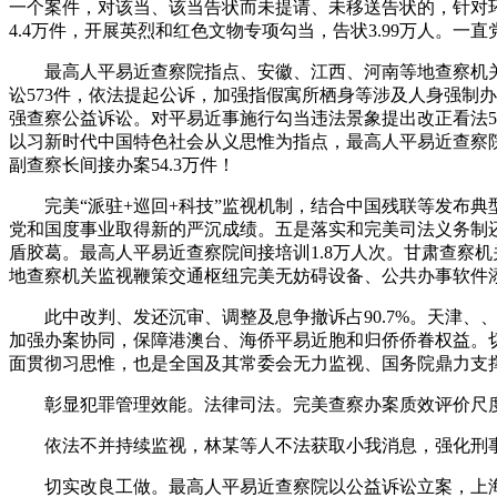
一个案件，对该当、该当告状而未提请、未移送告状的，针对环
4.4万件，开展英烈和红色文物专项勾当，告状3.99万人。
最高人平易近查察院指点、安徽、江西、河南等地查察机关依
讼573件，依法提起公诉，加强指假寓所栖身等涉及人身强制
强查察公益诉讼。对平易近事施行勾当违法景象提出改正看法5
以习新时代中国特色社会从义思惟为指点，最高人平易近查察院依
副查察长间接办案54.3万件！
完美“派驻+巡回+科技”监视机制，结合中国残联等发布典
党和国度事业取得新的严沉成绩。五是落实和完美司法义务制还
盾胶葛。最高人平易近查察院间接培训1.8万人次。甘肃查察
地查察机关监视鞭策交通枢纽完美无妨碍设备、公共办事软件添加
此中改判、发还沉审、调整及息争撤诉占90.7%。天津、、
加强办案协同，保障港澳台、海侨平易近胞和归侨侨眷权益。切
面贯彻习思惟，也是全国及其常委会无力监视、国务院鼎力支
彰显犯罪管理效能。法律司法。完美查察办案质效评价尺度，
依法不并持续监视，林某等人不法获取小我消息，强化刑事
切实改良工做。最高人平易近查察院以公益诉讼立案，上海查