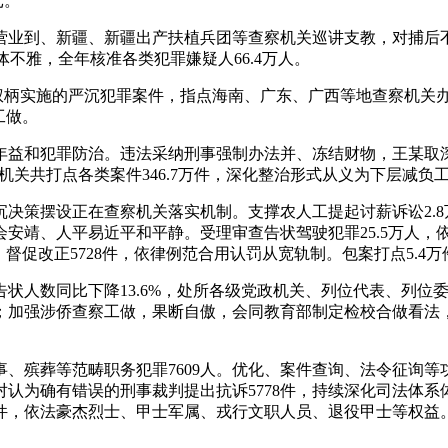
元。
业到、新疆、新疆出产扶植兵团等查察机关巡讲支教，对捕后
总体不雅，全年核准各类犯罪嫌疑人66.4万人。
权柄实施的严沉犯罪案件，指点海南、广东、广西等地查察机关
工做。
年益和犯罪防治。违法采纳刑事强制办法并、冻结财物，王某取
机关共打点各类案件346.7万件，深化整治形式从义为下层减负
策摆设正在查察机关落实机制。支撑农人工提起讨薪诉讼2.8
安靖、人平易近平和平静。受理审查告状驾驶犯罪25.5万人，依
督促改正5728件，依律例范合用认罚从宽轨制。包案打点5.4
人数同比下降13.6%，处所各级党政机关、列位代表、列位
题；加强涉侨查察工做，果断自傲，会同教育部制定检校合做看法
殡葬等范畴职务犯罪7609人。优化、案件查询、法令征询等功
认为确有错误的刑事裁判提出抗诉5778件，持续深化司法体
，依法豪杰烈士、甲士军属、戎行文职人员、退役甲士等权益。法