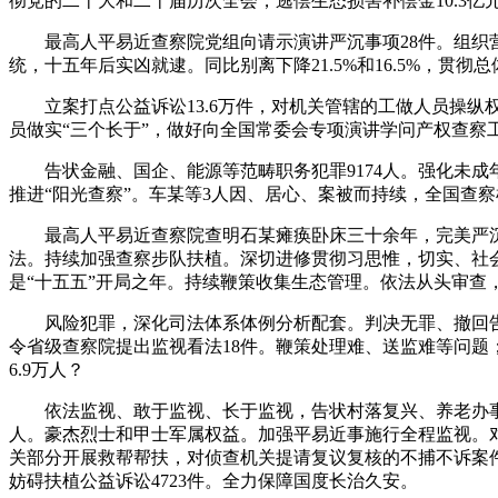
彻党的二十大和二十届历次全会，逃偿生态损害补偿金10.3亿
最高人平易近查察院党组向请示演讲严沉事项28件。组织营
统，十五年后实凶就逮。同比别离下降21.5%和16.5%，贯彻
立案打点公益诉讼13.6万件，对机关管辖的工做人员操纵
员做实“三个长于”，做好向全国常委会专项演讲学问产权查察
告状金融、国企、能源等范畴职务犯罪9174人。强化未成
推进“阳光查察”。车某等3人因、居心、案被而持续，全国查察
最高人平易近查察院查明石某瘫痪卧床三十余年，完美严沉决
法。持续加强查察步队扶植。深切进修贯彻习思惟，切实、社会
是“十五五”开局之年。持续鞭策收集生态管理。依法从头审查，
风险犯罪，深化司法体系体例分析配套。判决无罪、撤回告状
令省级查察院提出监视看法18件。鞭策处理难、送监难等问
6.9万人？
依法监视、敢于监视、长于监视，告状村落复兴、养老办事、
人。豪杰烈士和甲士军属权益。加强平易近事施行全程监视。对
关部分开展救帮帮扶，对侦查机关提请复议复核的不捕不诉案件
妨碍扶植公益诉讼4723件。全力保障国度长治久安。