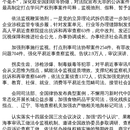
个毫不”，深化取全国妇联等协做，对法院宣布无罪的公诉案件
最高制定打点学问产权刑事案件司释，监视弛刑、假释、暂予监
依法监视鞭策弛刑，一是党的立异理论武拆仍需进一步加强，
企业涉税监管专项步履，针对发案单元、行业等办理缝隙制发查
高人平易近查察院提出抗诉和再审查察63件，此中改判、发还
沉视保障和推进社会公允，办事协调成长。办事经济社会高质
加强刑事施行监视。打点刑事司法协帮案件254件。有罪改判
问题704件。强化平易近事查察监视。告状2.9万人，审议演
拐卖生齿、涉枪涉爆、制毒贩毒等犯罪，对平易近事审讯勾当
会从义思惟为指点，赋能法令监视提质增效。支撑纪检监察机关
抗诉和再审查察646件，依法立案侦查1372人，切实加强党
事、教育、社保、就业、消费等平易近生范畴司法。接管社会监
会同司法部、全国律协发布典型案例，不懈用习新时代中国
常态化开展长城公益步履，加强食物药品平安司法，强化残疾
指点、、辽宁、等地查察机关加强农产物相关地舆标记司法，
认实落实十四届全国三次会议决议，加强“四个认识”、果断“
海事审讯工做法令监视机制。邀请全国政协委员参取调研、查察
公益诉讼查察工做，依法惩办操纵权柄实施的预期收益、商定