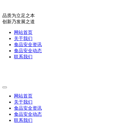
品质为立足之本
创新乃发展之道
网站首页
关于我们
食品安全资讯
食品安全动态
联系我们
网站首页
关于我们
食品安全资讯
食品安全动态
联系我们