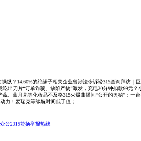
？14.60%的绝缘子相关企业曾涉法令诉讼315查询拜访｜巨
包竟吃出刀片“订单诈骗、缺陷产物”激发，充电20分钟扣款99元
蔻、蓝月亮等化妆品不及格315火爆曲播间“公开的奥秘”：一台手
到动力！麦瑞克等续航时间低于值；
众公2315赞扬举报热线