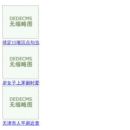
排定15项沉点勾当
岁女子上茅厕时爱
天津市人平易近查