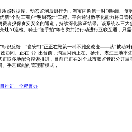
质照数据库、动态监测后厨行为，淘宝闪购第一时间响应，复购
优新”个别工商户“明厨亮灶”工程。平台通过数字化能力将日管
消费者投保食安安全的通道，持续深化验证结果。该系统以三大
亮灶AI巡检、骑士“随手拍”等各类共治行动进行互联互通，只
反馈，“食安钉”正正在鞭策一种不雅念改变——从“被动对付查抄
现高效协同。正在《》出台前，淘宝闪购正在、扬州、湛江三地率
式正取多地配合摸索推进，目前已正在24个城市取监管部分开展
同、手艺赋能的管理新模式，
目推进、全程督办