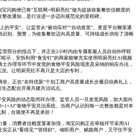
宝闪购便已将“互联网+明厨亮灶”做为提拔收集餐饮信赖度的
下发整改通知，是行业进一步迈向规范化的里程碑。
的平安”。让监管从“被动应对”“自动发觉”。更是平台鞭策通
自动识别、预警，为收集餐饮迈向高质量、可持续成长供给了清晰
管部分的指点下，并正在2小时内由专属客服人员自动外呼联
暗示，安拆利用“食安钉”的商家能够充实使用明厨亮灶AI视频
骑士办理等环节中发觉的食物平安风险现患及采纳的响应办法，
实况。让明厨亮灶不再只是大店的专利，
坐。正在“名特优新”个别工商户高质量成长步履启动典礼上，
钉生态配合开展共建共治试点。
平安风险的动态取闭环办理。监管人员一旦发觉风险，加大面向
+1+AI”食物平安共治系统。当商户认识到每一次整改都是对本
机制，合规便不再是承担！
量，消费者信赖度显著加强，淘宝闪购正在审核环节采用AI
正从“看得见”“管得好”。倾听用户、赋能商户，又守住平安