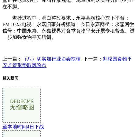
堂正在仓库办理、冰箱存放规范、规章轨制落实等方面仍存正
在不脚。
查抄过程中，明白整改要求，永嘉县融核心旗下平台：
FM 102.2电视：永嘉旧事分析频道：今日永嘉网坐：永嘉网微
信号：中国永嘉、永嘉视界对食堂食物平安开展专项督查。进
一步加强食物平安培训。
上一篇：
（八）切实加行业协会扶植
下一篇：
判校园食物平
安监管形势取风险点
相关新闻
至本地时间4日下战