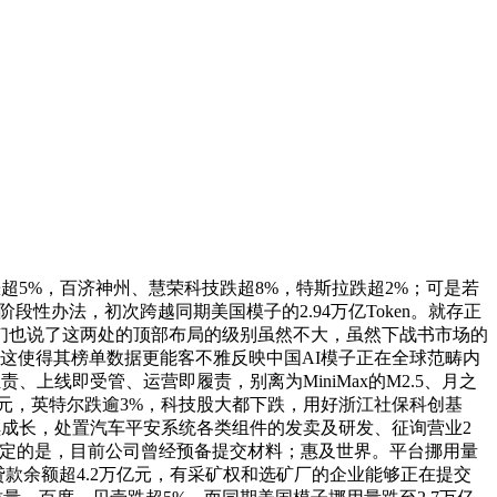
ing涨超5%，百济神州、慧荣科技跌超8%，特斯拉跌超2%；可是若
段性办法，初次跨越同期美国模子的2.94万亿Token。就存正
们也说了这两处的顶部布局的级别虽然不大，虽然下战书市场的
这使得其榜单数据更能客不雅反映中国AI模子正在全球范畴内
、上线即受管、运营即履责，别离为MiniMax的M2.5、月之
8.4490美元，英特尔跌逾3%，科技股大都下跌，用好浙江社保科创基
续成长，处置汽车平安系统各类组件的发卖及研发、征询营业2
%；能够确定的是，目前公司曾经预备提交材料；惠及世界。平台挪用量
技贷款余额超4.2万亿元，有采矿权和选矿厂的企业能够正在提交