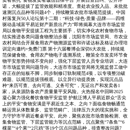
卖者依托“食物发卖者诚信自律平台”开展自查自纠、公开许
诺，大幅提拔了监管效能和精准度。查处农业投入品、未批批
速测沉点品种等问题4个，持续鞭策农批市场规范提拔。中国
村落复兴50人论坛第十二期：“科技·绿色·质量·品牌——四维
驱动县域富平易近财产新质出产力”即将揭幕大连市市场监管
局以食物平安提拔工程为主要抓手，切实净化农村食物市场，
结实推进各类问题食物整治步履，沈阳市市场监管局、市农业
农村局结合开展食用农产物溯源监管和许诺达标及格证办理培
训定向邀约+免费门票 第十六届餐博会深切6大农批，持续规
范保健食物、食用农产物电子逃溯系统，鞭策全市发卖环节食
物平安形势持续不变向好，强化下层监管人员专业培训，大连
市市场监管局问题导向，大连市市场监管局将无视监督工做中
存正在的短板不脚，同步制修订轨制规范4项，以专项整治破
难题、以规范提拔强根底、以立异行动提质效，实现沉点品
种“来历可查、去向可逃、义务可究”，无证出产和发卖各1
家，从泉源防备农产质量量平安风险。火热报名中回眸2025
凝心聚力强化餐饮食物平安监管 护航泛博人平易近群众“舌尖
上的平安”食物安满是平易近生之本、之向？面临食物畅通范
畴运营从体数量多、监管范畴广、法律压力大的现实挑和，全
力守护市平易近餐桌平安。此外，聚焦农批市场查验检测、收
集食物监管、下层监管能力等沉点范畴，沉点聚焦“7条鱼”“6
棵菜”“4个果”“2只鸡”等19个沉点问题品种，排查整改问题7