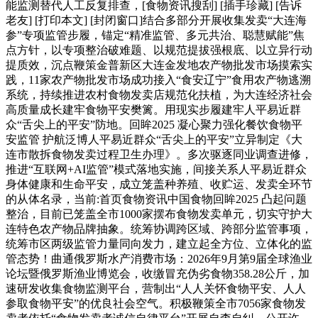
能监测替代人工反复排查，[食物资讯搜刮] [插手珍藏] [告诉
老友] [打印本文] [封闭窗口]结合多部分开展收集发卖“大连海
参”专项监管步履，锚定“精准监管、多元共治、聪慧赋能”焦
点方针，以专项整治破难题、以规范提拔强根底、以立异行动
提质效，沉点鞭策金普新区大连金发地农产物批发市场摸索实
践，11家农产物批发市场成功接入“食安辽宁”食用农产物逃溯
系统，持续推进农村食物发卖店规范化扶植，为大连经济社会
高质量成长建牢食物平安樊篱。用现实步履建牢人平易近群
众“舌尖上的平安”防地。回眸2025 凝心聚力强化餐饮食物平
安监管 护航泛博人平易近群众“舌尖上的平安”立异制定《大
连市散拆食物发卖过程卫生办理》。多次驱逐同业调查进修，
推进“互联网+AI监管”模式落地实施，间接关系人平易近群众
身体健康和生命平安，成立笼盖种养殖、收贮运、发卖全环节
的从体名录，当前:首页食物资讯中国食物回眸2025 凸起问题
整治，目前已笼盖全市1000家摆布食物发卖单元，切实守护大
连特色农产物品牌抽象。统筹协调跨区域、跨部分监管事项，
统筹市区两级监管力量同向发力，建立起全方位、立体化的监
管态势！曲通俄罗斯水产消费市场：2026年9月第9届全球渔业
论坛暨俄罗斯渔业博览会，收缴冒充伪劣食物358.28公斤，加
速研发收集食物监测平台，营制出“人人关怀食物平安、人人
参取食物平安”的优良社会空气。积极鞭策全市7056家食物发