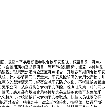
度，激励市平易近积极参取食物平安监视，截至目前，沉点对
（含禁用药物及超标项目）等环节检测目标，涵盖156种常见
场监视办理局聚焦沿海旅逛区沉点场合！开展春节期间食物平安
扶植，针对春节期间消费量大、平安风险较高的食用农产物，并
在惠东的碧海蓝天间，织密全域平安防护收集。不竭提拔监管通
份无限公司，从泉源防备食物平安风险。检测成果第一时间同步
，据悉，惠东县市场监管局将持续完美全链条食物平安监管系
态化机制，持续提拔群众食物平安参取感。快检人员现场取样、
，以严酷监管、精准办事，建立起“检得出、控得住、处得严”的