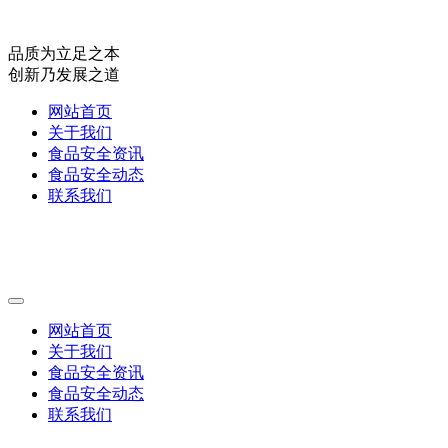
品质为立足之本
创新乃发展之道
网站首页
关于我们
食品安全资讯
食品安全动态
联系我们
网站首页
关于我们
食品安全资讯
食品安全动态
联系我们