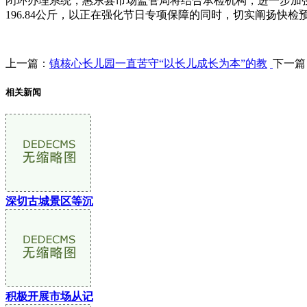
闭环办理系统，惠东县市场监管局将结合承检机构，进一步加
196.84公斤，以正在强化节日专项保障的同时，切实阐扬快检
上一篇：
镇核心长儿园一直苦守“以长儿成长为本”的教
下一篇
相关新闻
深切古城景区等沉
积极开展市场从记