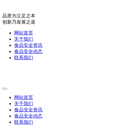
品质为立足之本
创新乃发展之道
网站首页
关于我们
食品安全资讯
食品安全动态
联系我们
网站首页
关于我们
食品安全资讯
食品安全动态
联系我们