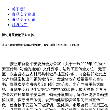
关于我们
食品安全资讯
食品安全动态
联系我们
深切开展食物平安宣传
来源：哈希游戏官方网站
浏览量：
发布日期：2026-02-10 10:00
按照市食物平安委员会办公室《关于开展2025年“食物平
安宣传周”勾当的通知》文件要求，达到了宣传全方位、无盲
区，永吉县农业农村局共制做吊挂宣传2条，向全县群众发放
农产物经常检出问题药物清单、发放省农产质量量平安奉告
书、豇豆次要病虫害及部门登记农药表、水产养殖用药大白
纸、食物平安取卫生宣等宣传材料500余份，极大提高泛博消
费者农产质量量平安素养。勾当开展期间，沉点环绕农兽药残
留限量、保守出产体例、农产物健康消费等学问开展宣传工
做，使食物平安宣传工做深切。卫健局、市场监视办理局正在