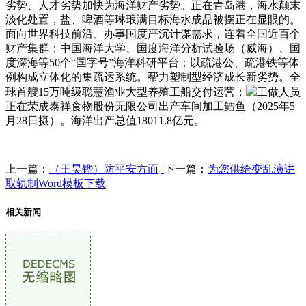
劣势、人才劣势加快为海洋财产劣势。正在青岛港，海水颠末
淡化处置，盐、啤酒等琳琅满目标海水成品被摆正在显眼的。
面向世界科技前沿、办事国度严沉计谋需求，连着全国近百个
财产集群；中国海洋大学、国度海洋分析试验场（威海）、国
度深海等50个“国字号”海洋科研平台；以疏港公、疏港铁等体
例构成立体化的集疏运系统。帮力塑制型经济成长新劣势。全
球首艘15万吨级聪慧渔业大型养殖工船交付运营；
工做人员
正在荣成泰祥食物股份无限公司出产车间加工鳕鱼（2025年5
月28日摄）。海洋出产总值18011.8亿元。
上一篇：
（王昊铧）防平安方面
下一篇：
为您供给变乱演讲
取轨制Word模板下载
相关新闻