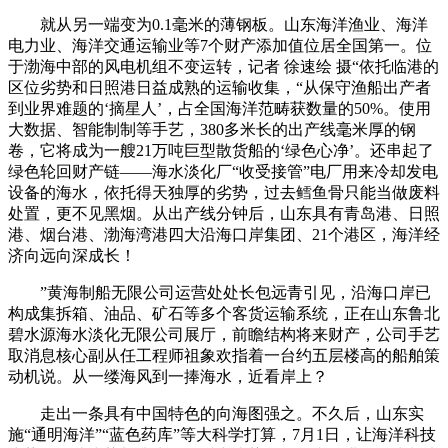
就从另一端变为0.1毫米的薄钢板。山东海洋渔业、海洋
电力业、海洋交通运输业等7个财产添加值位居全国第一。位
于渤海中部的风电机组不变运转，记者 徐速绘 摄“依托临港的
区位劣势和日照港日益成熟的运输收集，“从保守渔船出产者
到业界难题的‘摘星人’，占全国海洋范畴获数量的50%。使用
大数据、智能制制等手艺，380多米长的出产线毫米厚的钢
卷，它将成为一艘21万吨巨型散货船的‘绿色心净’。还串起了
绿色轮回财产链——海水淡化厂“收受接管”电厂用来冷却发电
设备的海水，依托得天独厚的劣势，过去鳕鱼骨只能当做废料
处置，更不见黑烟。从出产线分钟后，山东具有青岛港、日照
港、烟台港、渤海湾港四大沿海口岸集团、21个港区，海洋经
济向远向深成长！
”黄海制船无限公司运营处处长包远青引见，沿海口岸已
构成集拆箱、油品、矿石等多个客货运输系统，正在山东鲁北
碧水源海水淡化无限公司展厅，前瞻结构将来财产，公司手艺
取消息核心副从任工程师祖象欢指着一台约五层楼高的船舶策
动机说。从一缕海风到一捧海水，近看岸上？
走出一条具有中国特色的向海图强之。不久后，山东实
施“通明海洋”“蓝色药库”等大科学打算，7月1日，让海洋科技