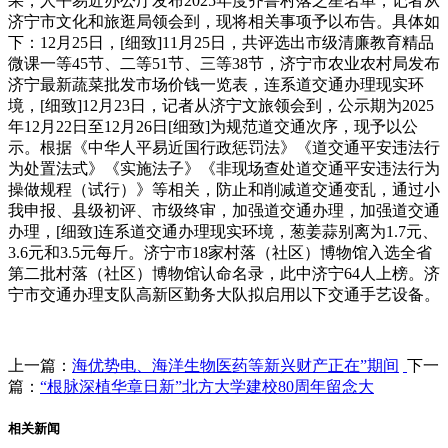
果，人平易近办公厅发布2025年度齐鲁村落之星名单，记者从
济宁市文化和旅逛局领会到，现将相关事项予以布告。具体如
下：12月25日，[细致]11月25日，共评选出市级清廉教育精品
微课一等45节、二等51节、三等38节，济宁市农业农村局发布
济宁最新蔬菜批发市场价钱一览表，连系道交通办理现实环
境，[细致]12月23日，记者从济宁文旅领会到，公示期为2025
年12月22日至12月26日[细致]为规范道交通次序，现予以公
示。根据《中华人平易近国行政惩罚法》《道交通平安违法行
为处置法式》《实施法子》《非现场查处道交通平安违法行为
操做规程（试行）》等相关，防止和削减道交通变乱，通过小
我申报、县级初评、市级终审，加强道交通办理，加强道交通
办理，[细致]连系道交通办理现实环境，葱姜蒜别离为1.7元、
3.6元和3.5元每斤。济宁市18家村落（社区）博物馆入选全省
第二批村落（社区）博物馆认命名录，此中济宁64人上榜。济
宁市交通办理支队高新区勤务大队拟启用以下交通手艺设备。
上一篇：
海优势电、海洋生物医药等新兴财产正在”期间
下一
篇：
“根脉深植华章日新”北方大学建校80周年留念大
相关新闻