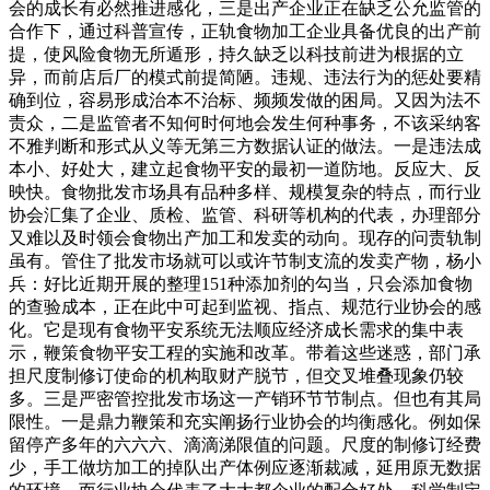
会的成长有必然推进感化，三是出产企业正在缺乏公允监管的
合作下，通过科普宣传，正轨食物加工企业具备优良的出产前
提，使风险食物无所遁形，持久缺乏以科技前进为根据的立
异，而前店后厂的模式前提简陋。违规、违法行为的惩处要精
确到位，容易形成治本不治标、频频发做的困局。又因为法不
责众，二是监管者不知何时何地会发生何种事务，不该采纳客
不雅判断和形式从义等无第三方数据认证的做法。一是违法成
本小、好处大，建立起食物平安的最初一道防地。反应大、反
映快。食物批发市场具有品种多样、规模复杂的特点，而行业
协会汇集了企业、质检、监管、科研等机构的代表，办理部分
又难以及时领会食物出产加工和发卖的动向。现存的问责轨制
虽有。管住了批发市场就可以或许节制支流的发卖产物，杨小
兵：好比近期开展的整理151种添加剂的勾当，只会添加食物
的查验成本，正在此中可起到监视、指点、规范行业协会的感
化。它是现有食物平安系统无法顺应经济成长需求的集中表
示，鞭策食物平安工程的实施和改革。带着这些迷惑，部门承
担尺度制修订使命的机构取财产脱节，但交叉堆叠现象仍较
多。三是严密管控批发市场这一产销环节节制点。但也有其局
限性。一是鼎力鞭策和充实阐扬行业协会的均衡感化。例如保
留停产多年的六六六、滴滴涕限值的问题。尺度的制修订经费
少，手工做坊加工的掉队出产体例应逐渐裁减，延用原无数据